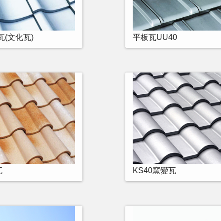
瓦(文化瓦)
平板瓦UU40
瓦
KS40窯變瓦