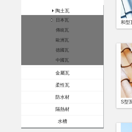
陶土瓦
日本瓦
和型
傳統瓦
歐洲瓦
德國瓦
中國瓦
金屬瓦
柔性瓦
防水材
S型
隔熱材
水槽