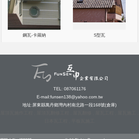
鋼瓦-卡羅納
S型瓦
TEL: 087061176
E-mail:
funsen138@yahoo.com.tw
地址:屏東縣萬丹鄉灣內村南北路一段168號(倉庫)
屋頂瓦施作工程
屋頂瓦翻修工程
屋瓦翻修
屋瓦工程
屋瓦施工
日本瓦工程
平板瓦施工