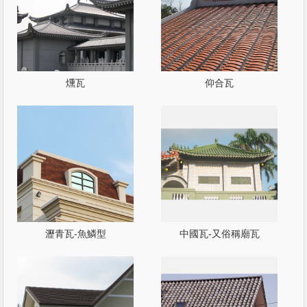
燻瓦
仰合瓦
瀝青瓦-魚鱗型
中國瓦-又俗稱廟瓦