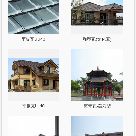
平板瓦UU40
和型瓦(文化瓦)
平板瓦LL40
瀝青瓦-菱彩型