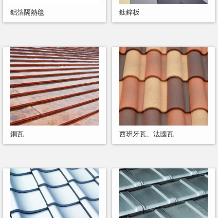
鋁箔隔熱毯
鈦鋅板
銅瓦
西班牙瓦、法國瓦