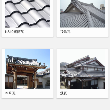
KS40窯變瓦
飛鳥瓦
本葺瓦
燻瓦