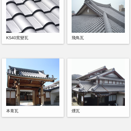
KS40窯變瓦
飛鳥瓦
本葺瓦
燻瓦