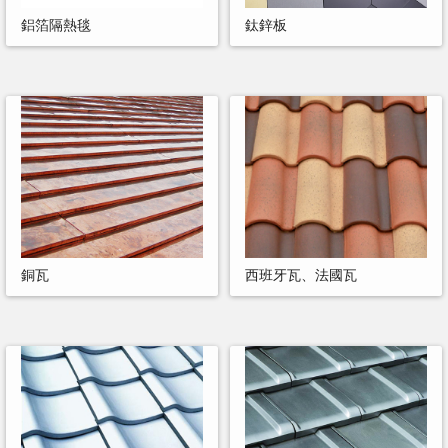
鋁箔隔熱毯
鈦鋅板
銅瓦
西班牙瓦、法國瓦