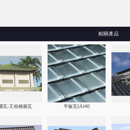
相關產品
國瓦-又俗稱廟瓦
平板瓦UU40