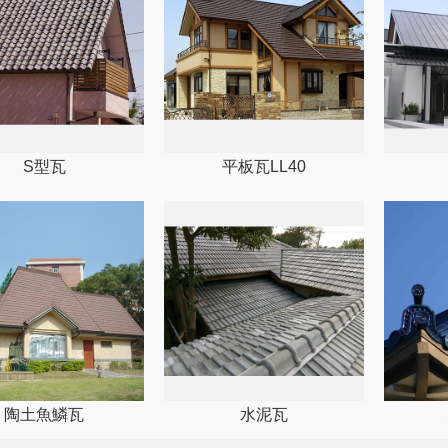
S型瓦
平板瓦LL40
陶土魚鱗瓦
水泥瓦